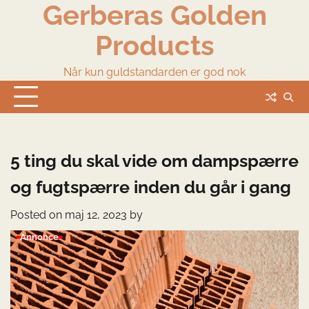
Gerberas Golden
Skip
to
Products
content
Når kun guldstandarden er god nok
5 ting du skal vide om dampspærre
og fugtspærre inden du går i gang
Posted on
maj 12, 2023
by
Annonce