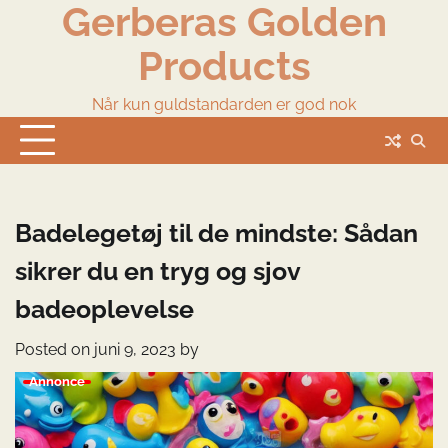
Gerberas Golden
Skip
to
Products
content
Når kun guldstandarden er god nok
Badelegetøj til de mindste: Sådan
sikrer du en tryg og sjov
badeoplevelse
Posted on
juni 9, 2023
by
Annonce