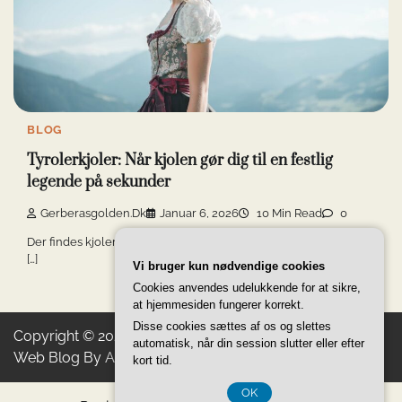
BLOG
Tyrolerkjoler: Når kjolen gør dig til en festlig
legende på sekunder
Gerberasgolden.dk
Januar 6, 2026
10 Min Read
0
Der findes kjoler, der får dig til at føle dig smuk. Kjoler, der får dig
[…]
Vi bruger kun nødvendige cookies
Cookies anvendes udelukkende for at sikre,
at hjemmesiden fungerer korrekt.
Disse cookies sættes af os og slettes
Copyright © 2026
Gerberas Golden Products
Theme:
automatisk, når din session slutter eller efter
Web Blog By
Adore Themes
.
kort tid.
OK