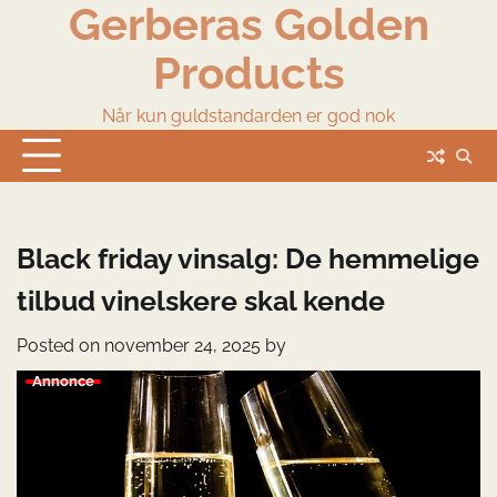
Gerberas Golden
Skip
to
Products
content
Når kun guldstandarden er god nok
Black friday vinsalg: De hemmelige
tilbud vinelskere skal kende
Posted on
november 24, 2025
by
Annonce