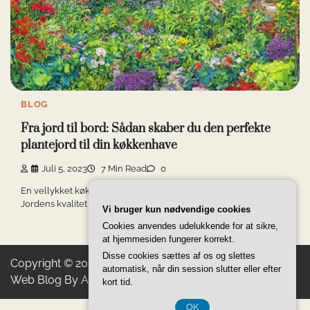
BLOG
Fra jord til bord: Sådan skaber du den perfekte
plantejord til din køkkenhave
Juli 5, 2023
7 Min Read
0
En vellykket køkkenhave starter med en god plantejord.
Jordens kvalitet spiller en afgørende rolle for, […]
Vi bruger kun nødvendige cookies
Cookies anvendes udelukkende for at sikre,
at hjemmesiden fungerer korrekt.
Disse cookies sættes af os og slettes
Copyright © 2026
Gerberas Golden Products
Theme:
automatisk, når din session slutter eller efter
Web Blog By
Adore Themes
.
kort tid.
OK