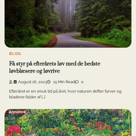
BLOG
Få styr på efterårets løv med de bedste
løvblæsere og løvrive
August 16, 2023
15 Min Read
0
Efteråret er en smuk tid på året, hvor naturen skifter farver og
bladene falder af […]
Annonce