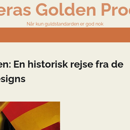
eras Golden Pro
Når kun guldstandarden er god nok
: En historisk rejse fra de
esigns