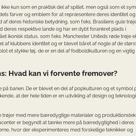
, ikke kun som en praktisk del af spillet, men også som et sym
dets farver og emblem for at repræsentere deres identitet og
af deres historiske betydning, som f.eks. Brasiliens gule trøje
d deres respektive lande og har en dybt forankret plads i
t ikonisk status, som f.eks. Manchester Uniteds røde trøje el
el af klubbens identitet og er blevet båret af nogle af de størs
t et stykke tøj, de er en del af fodboldkulturen og en vigtig 
ns: Hvad kan vi forvente fremover?
re på banen. De er blevet en del af popkulturen og et symbol 
askende, at der hele tiden er en udvikling af design og teknolog
be trøjer med mere bæredygtige materialer og produktionstekn
ucenter er begyndt at tænke mere på bæredygtighed i deres
jerne, hvor der eksperimenteres med forskellige teknikker og