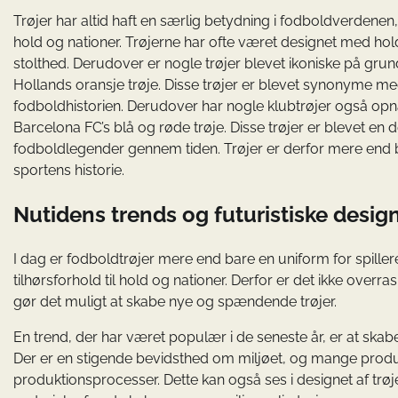
Trøjer har altid haft en særlig betydning i fodboldverdenen
hold og nationer. Trøjerne har ofte været designet med hol
stolthed. Derudover er nogle trøjer blevet ikoniske på grund 
Hollands oransje trøje. Disse trøjer er blevet synonyme me
fodboldhistorien. Derudover har nogle klubtrøjer også opnåe
Barcelona FC’s blå og røde trøje. Disse trøjer er blevet en d
fodboldlegender gennem tiden. Trøjer er derfor mere end blo
sportens historie.
Nutidens trends og futuristiske desig
I dag er fodboldtrøjer mere end bare en uniform for spille
tilhørsforhold til hold og nationer. Derfor er det ikke overr
gør det muligt at skabe nye og spændende trøjer.
En trend, der har været populær i de seneste år, er at ska
Der er en stigende bevidsthed om miljøet, og mange prod
produktionsprocesser. Dette kan også ses i designet af trø