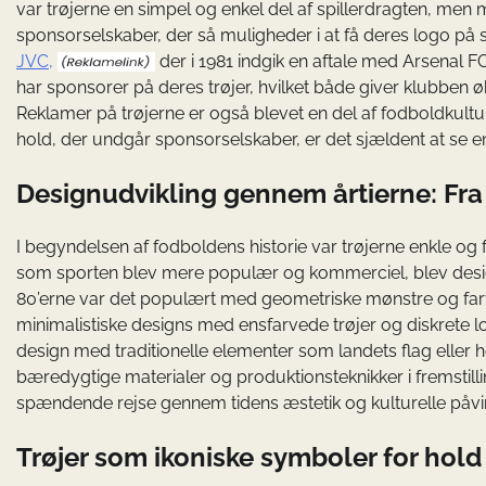
var trøjerne en simpel og enkel del af spillerdragten, men
sponsorselskaber, der så muligheder i at få deres logo på sp
JVC,
der i 1981 indgik en aftale med Arsenal F
har sponsorer på deres trøjer, hvilket både giver klubben
Reklamer på trøjerne er også blevet en del af fodboldkultu
hold, der undgår sponsorselskaber, er det sjældent at se e
Designudvikling gennem årtierne: Fra 
I begyndelsen af fodboldens historie var trøjerne enkle og 
som sporten blev mere populær og kommerciel, blev design
80’erne var det populært med geometriske mønstre og farv
minimalistiske designs med ensfarvede trøjer og diskrete l
design med traditionelle elementer som landets flag eller ho
bæredygtige materialer og produktionsteknikker i fremstilling
spændende rejse gennem tidens æstetik og kulturelle påvir
Trøjer som ikoniske symboler for hold