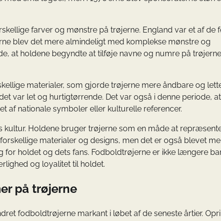
kellige farver og mønstre på trøjerne. England var et af de f
1970’erne blev det mere almindeligt med komplekse mønstre og
de, at holdene begyndte at tilføje navne og numre på trøjerne
kellige materialer, som gjorde trøjerne mere åndbare og lette
a det var let og hurtigtørrende. Det var også i denne periode, a
t af nationale symboler eller kulturelle referencer.
ens kultur. Holdene bruger trøjerne som en måde at repræsente
forskellige materialer og designs, men det er også blevet me
g for holdet og dets fans. Fodboldtrøjerne er ikke længere ba
ghed og loyalitet til holdet.
er på trøjerne
et fodboldtrøjerne markant i løbet af de seneste årtier. Opri