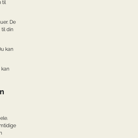
til
uer. De
til din
Du kan
e kan
en
ele.
emtidige
m