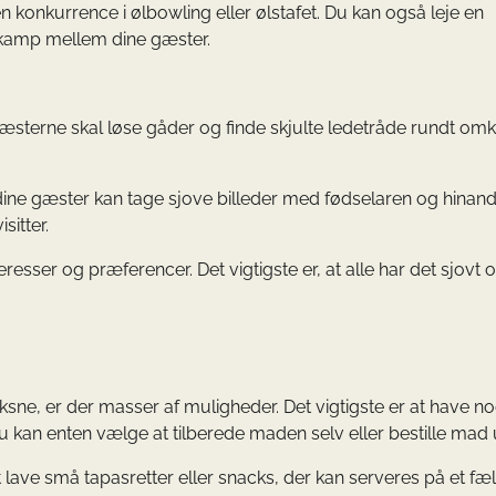
en konkurrence i ølbowling eller ølstafet. Du kan også leje en
kamp mellem dine gæster.
gæsterne skal løse gåder og finde skjulte ledetråde rundt omkr
 dine gæster kan tage sjove billeder med fødselaren og hinand
sitter.
teresser og præferencer. Det vigtigste er, at alle har det sjovt 
sne, er der masser af muligheder. Det vigtigste er at have no
Du kan enten vælge at tilberede maden selv eller bestille mad 
lave små tapasretter eller snacks, der kan serveres på et fæl