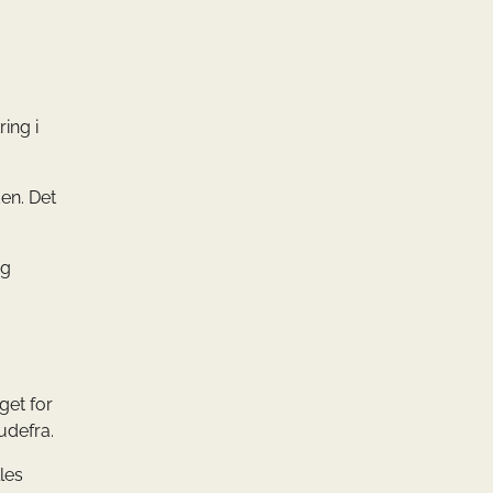
ing i
en. Det
og
get for
udefra.
les