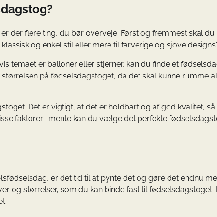
lsdagstog?
 er der flere ting, du bør overveje. Først og fremmest skal d
lassisk og enkel stil eller mere til farverige og sjove designs
s temaet er balloner eller stjerner, kan du finde et fødselsd
 størrelsen på fødselsdagstoget, da det skal kunne rumme al
oget. Det er vigtigt, at det er holdbart og af god kvalitet, så
se faktorer i mente kan du vælge det perfekte fødselsdagsto
lsfødselsdag, er det tid til at pynte det og gøre det endnu m
farver og størrelser, som du kan binde fast til fødselsdagstoget.
t.