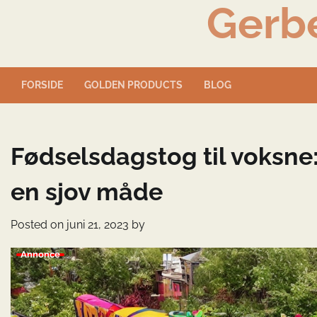
Gerb
Skip
to
content
FORSIDE
GOLDEN PRODUCTS
BLOG
Fødselsdagstog til voksne
en sjov måde
Posted on
juni 21, 2023
by
Annonce