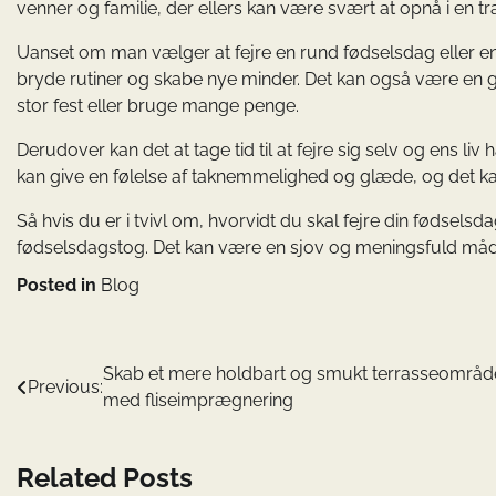
venner og familie, der ellers kan være svært at opnå i en tr
Uanset om man vælger at fejre en rund fødselsdag eller en
bryde rutiner og skabe nye minder. Det kan også være en 
stor fest eller bruge mange penge.
Derudover kan det at tage tid til at fejre sig selv og ens l
kan give en følelse af taknemmelighed og glæde, og det ka
Så hvis du er i tvivl om, hvorvidt du skal fejre din fødselsd
fødselsdagstog. Det kan være en sjov og meningsfuld måde at
Posted in
Blog
Indlægsnavigation
Skab et mere holdbart og smukt terrasseområd
Previous:
med fliseimprægnering
Related Posts