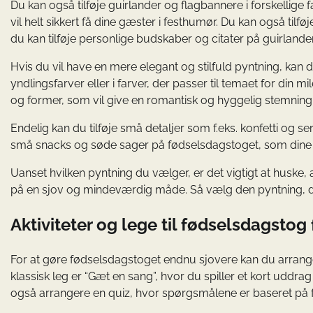
Du kan også tilføje guirlander og flagbannere i forskellige
vil helt sikkert få dine gæster i festhumør. Du kan også tilfø
du kan tilføje personlige budskaber og citater på guirland
Hvis du vil have en mere elegant og stilfuld pyntning, kan d
yndlingsfarver eller i farver, der passer til temaet for din 
og former, som vil give en romantisk og hyggelig stemning
Endelig kan du tilføje små detaljer som f.eks. konfetti og se
små snacks og søde sager på fødselsdagstoget, som dine 
Uanset hvilken pyntning du vælger, er det vigtigt at huske,
på en sjov og mindeværdig måde. Så vælg den pyntning, der 
Aktiviteter og lege til fødselsdagstog
For at gøre fødselsdagstoget endnu sjovere kan du arranger
klassisk leg er “Gæt en sang”, hvor du spiller et kort uddra
også arrangere en quiz, hvor spørgsmålene er baseret på f