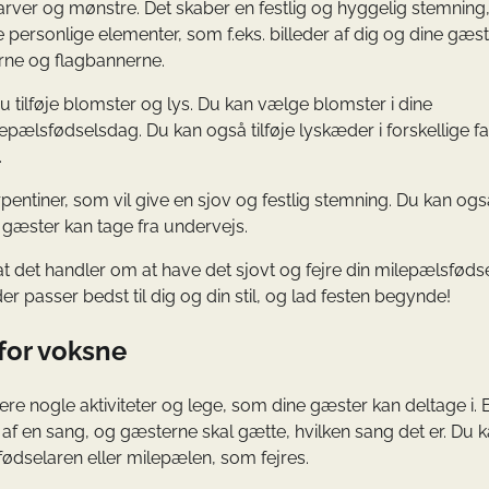
 farver og mønstre. Det skaber en festlig og hyggelig stemning
je personlige elementer, som f.eks. billeder af dig og dine gæste
erne og flagbannerne.
u tilføje blomster og lys. Du kan vælge blomster i dine
milepælsfødselsdag. Du kan også tilføje lyskæder i forskellige f
.
rpentiner, som vil give en sjov og festlig stemning. Du kan også
gæster kan tage fra undervejs.
 at det handler om at have det sjovt og fejre din milepælsfød
passer bedst til dig og din stil, og lad festen begynde!
 for voksne
e nogle aktiviteter og lege, som dine gæster kan deltage i. 
g af en sang, og gæsterne skal gætte, hvilken sang det er. Du 
ødselaren eller milepælen, som fejres.