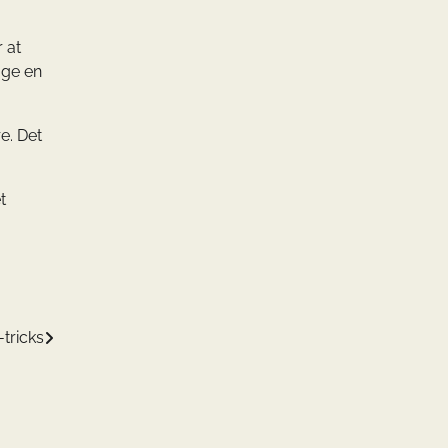
 at
gge en
e. Det
t
-tricks