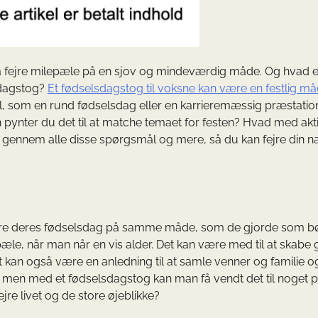
å fejre milepæle på en sjov og mindeværdig måde. Og hvad e
sdagstog?
Et fødselsdagstog til voksne kan være en festlig må
æl, som en rund fødselsdag eller en karrieremæssig præstatio
pynter du det til at matche temaet for festen? Hvad med akti
dig gennem alle disse spørgsmål og mere, så du kan fejre din 
ejre deres fødselsdag på samme måde, som de gjorde som bø
pæle, når man når en vis alder. Det kan være med til at skabe
t kan også være en anledning til at samle venner og familie og
, men med et fødselsdagstog kan man få vendt det til noget po
jre livet og de store øjeblikke?