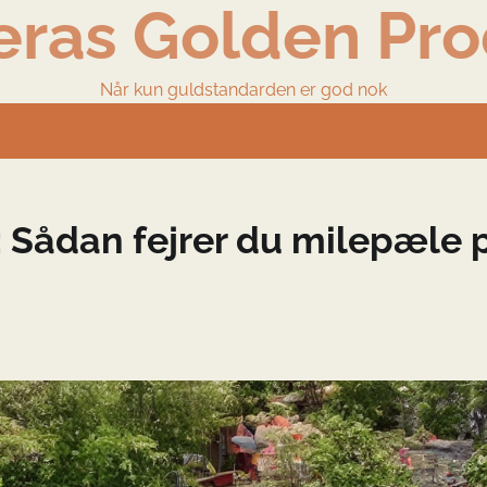
eras Golden Pro
Når kun guldstandarden er god nok
: Sådan fejrer du milepæle 