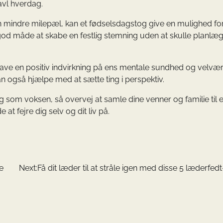
avl hverdag.
 mindre milepæl, kan et fødselsdagstog give en mulighed for
god måde at skabe en festlig stemning uden at skulle planlæ
iv have en positiv indvirkning på ens mentale sundhed og velvær
n også hjælpe med at sætte ting i perspektiv.
ag som voksen, så overvej at samle dine venner og familie til e
 fejre dig selv og dit liv på.
e
Next:
Få dit læder til at stråle igen med disse 5 læderfedt