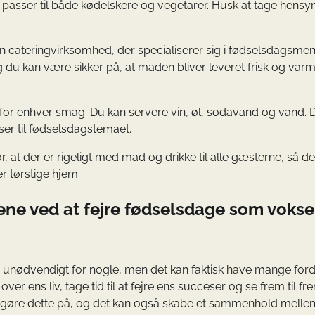
 passer til både kødelskere og vegetarer. Husk at tage hensyn 
en cateringvirksomhed, der specialiserer sig i fødselsdagsmen
g du kan være sikker på, at maden bliver leveret frisk og varm 
t for enhver smag. Du kan servere vin, øl, sodavand og vand. 
sser til fødselsdagstemaet.
r, at der er rigeligt med mad og drikke til alle gæsterne, så d
r tørstige hjem.
ene ved at fejre fødselsdage som voks
r unødvendigt for nogle, men det kan faktisk have mange ford
r ens liv, tage tid til at fejre ens succeser og se frem til fr
at gøre dette på, og det kan også skabe et sammenhold melle