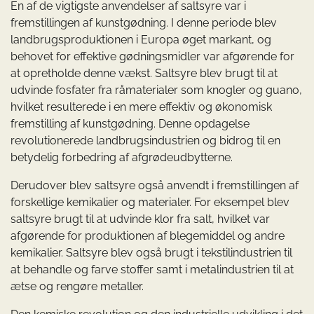
En af de vigtigste anvendelser af saltsyre var i
fremstillingen af kunstgødning. I denne periode blev
landbrugsproduktionen i Europa øget markant, og
behovet for effektive gødningsmidler var afgørende for
at opretholde denne vækst. Saltsyre blev brugt til at
udvinde fosfater fra råmaterialer som knogler og guano,
hvilket resulterede i en mere effektiv og økonomisk
fremstilling af kunstgødning. Denne opdagelse
revolutionerede landbrugsindustrien og bidrog til en
betydelig forbedring af afgrødeudbytterne.
Derudover blev saltsyre også anvendt i fremstillingen af
forskellige kemikalier og materialer. For eksempel blev
saltsyre brugt til at udvinde klor fra salt, hvilket var
afgørende for produktionen af blegemiddel og andre
kemikalier. Saltsyre blev også brugt i tekstilindustrien til
at behandle og farve stoffer samt i metalindustrien til at
ætse og rengøre metaller.