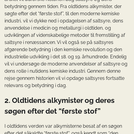
betydning gennem tiden. Fra oldtidens alkymister, der
søgte efter det “første stof”, til den moderne kemiske
industri, vil vi dykke ned i opdagelsen af saltsyre, dens
anvendelse i medicin og metallurgi i oldtiden, og
udviklingen af videnskabelige metoder til fremstilling af
saltsyre i renæssancen. Vi vil også se på saltsyres
afgørende betydning i den kemiske revolution og den
industrielle udvikling i det 18. og 19. århundrede. Endelig
vil vi undersøge de moderne anvendelser af saltsyre og
dens rolle i nutidens kemiske industri. Gennem denne
rejse gennem historien vil vi opdage saltsyres fortsatte
relevans og betydning i dag.
2. Oldtidens alkymister og deres
søgen efter det “første stof”
I oldtidens verden var alkymisterne besat af en søgen
efter det såkaldte “første stof”, også kendt som “den