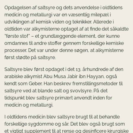
Opdagelsen af saltsyre og dets anvendelse i oldtidens
medicin og metallurgi var en væsentlig milepæl i
udviklingen af kemisk viden og teknikker. Allerede i
oldtiden var alkymisterne optaget af at finde det såkaldte
“første stof” – et grundlæggende element, der kunne
omdannes til andre stoffer gennem forskellige kemiske
processer. Det var under denne søgen, at alkymisterne
først stødte på saltsyre.
Saltsyre blev først opdaget i det 13. århundrede af den
arabiske alkymist Abu Musa Jabir ibn Hayyan, også
kendt som Geber. Han beskrev fremstillingsmetoder til
saltsyre ved at blande salt og svovlsyre. På det
tidspunkt blev saltsyre primært anvendt inden for
medicin og metallurgi.
I oldtidens medicin blev saltsyre brugt til at behandle
forskellige sygdomme og sår. Det blev også brugt som
et vigtigt supplement til at rense og desinficere kirurgiske