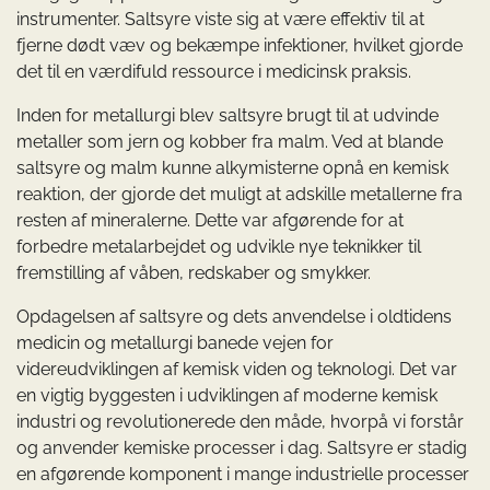
instrumenter. Saltsyre viste sig at være effektiv til at
fjerne dødt væv og bekæmpe infektioner, hvilket gjorde
det til en værdifuld ressource i medicinsk praksis.
Inden for metallurgi blev saltsyre brugt til at udvinde
metaller som jern og kobber fra malm. Ved at blande
saltsyre og malm kunne alkymisterne opnå en kemisk
reaktion, der gjorde det muligt at adskille metallerne fra
resten af mineralerne. Dette var afgørende for at
forbedre metalarbejdet og udvikle nye teknikker til
fremstilling af våben, redskaber og smykker.
Opdagelsen af saltsyre og dets anvendelse i oldtidens
medicin og metallurgi banede vejen for
videreudviklingen af kemisk viden og teknologi. Det var
en vigtig byggesten i udviklingen af moderne kemisk
industri og revolutionerede den måde, hvorpå vi forstår
og anvender kemiske processer i dag. Saltsyre er stadig
en afgørende komponent i mange industrielle processer