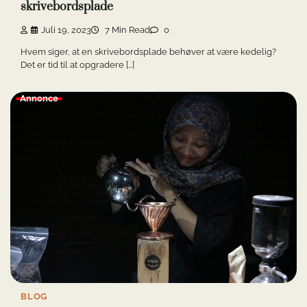
skrivebordsplade
Juli 19, 2023
7 Min Read
0
Hvem siger, at en skrivebordsplade behøver at være kedelig?
Det er tid til at opgradere […]
Annonce
BLOG