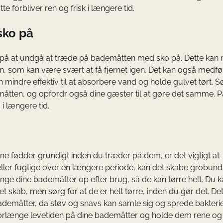
 forbliver ren og frisk i længere tid.
sko på
ke på at undgå at træde på bademåtten med sko på. Dette kan 
n, som kan være svært at få fjernet igen. Det kan også medfør
ndre effektiv til at absorbere vand og holde gulvet tørt. S
emåtten, og opfordr også dine gæster til at gøre det samme. 
i længere tid.
ine fødder grundigt inden du træder på dem, er det vigtigt at
ller fugtige over en længere periode, kan det skabe grobund
nge dine bademåtter op efter brug, så de kan tørre helt. Du 
skab, men sørg for at de er helt tørre, inden du gør det. Det
bademåtter, da støv og snavs kan samle sig og sprede bakteri
rlænge levetiden på dine bademåtter og holde dem rene og f