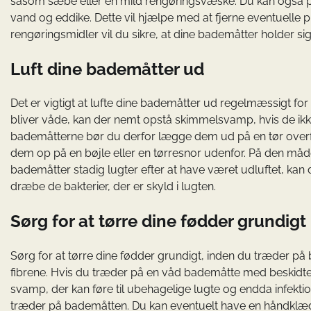
såsom sæbe eller en mild rengøringsvæske. Du kan også pr
vand og eddike. Dette vil hjælpe med at fjerne eventuelle p
rengøringsmidler vil du sikre, at dine bademåtter holder sig 
Luft dine bademåtter ud
Det er vigtigt at lufte dine bademåtter ud regelmæssigt f
bliver våde, kan der nemt opstå skimmelsvamp, hvis de ikke 
bademåtterne bør du derfor lægge dem ud på en tør overfla
dem op på en bøjle eller en tørresnor udenfor. På den måde f
bademåtter stadig lugter efter at have været udluftet, kan 
dræbe de bakterier, der er skyld i lugten.
Sørg for at tørre dine fødder grundi
Sørg for at tørre dine fødder grundigt, inden du træder på
fibrene. Hvis du træder på en våd bademåtte med beskidte f
svamp, der kan føre til ubehagelige lugte og endda infektion
træder på bademåtten. Du kan eventuelt have en håndklæde