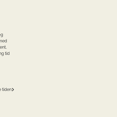
og
 med
ent,
ng tid
 tiden