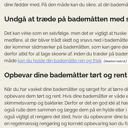
dine fødder med. På den måde kan du sikre, at din bademåtte
Undgå at træde på bademåtten med 
Det kan virke som en selvfølge, men det er vigtigt at hus
medføre, at der bliver trådt skidt og snavs ned i bademåtte
der kommer slidmærker på bademåtten, som kan gøre den mi
derfor altid for at tage skoene af, inden du træder på bad
måde
kan du holde din bademåtte ren og frisk
Opbevar dine bademåtter tørt og rent
Når du har vasket dine bademåtter og sørget for at tørre d
opbevare dem tørt og rent. Hvis dine bademåtter er våde e
skimmelsvamp og bakterier. Derfor er det en god idé at hæ
også rulle dem sammen og lægge dem på en hylde eller i et 
også vigtigt at rengøre det sted, hvor du opbevarer dine 
en regelmæssig rengøring og korrekt opbevaring kan du fo