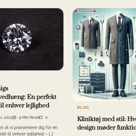
Annonce
igs
vedhæng: En perfekt
il enhver lejlighed
BLOG
1, 2023
9 Min Read
0
Kliniktøj med stil: H
design møder funktio
el vil vi præsentere dig for en
dé til enhver lejlighed – […]