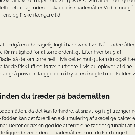
øve at lave din egen rengøringsvæske ved at blande lige de
letter eller lugt uden at skade dine bademåtter. Ved at undgå
rene og friske i længere tid.
or at undgå en ubehagelig lugt i badeværelset. Når bademåtte
får mulighed for at tørre ordentligt. Efter hver brug af
de, så de kan tørre helt. Hvis det er muligt, kan du også h
år de frisk luft og tørrer hurtigere. Hvis du oplever, at dine
du også prøve at lægge dem i fryseren i nogle timer. Kulden v
gt inden du træder på bademåtten
 bademåtten, da det kan forhindre, at snavs og fugt trænger n
ødder, kan det føre til en akkumulering af skadelige bakteri
er. Derfor er det en god idé at tørre dine fødder grundigt af, 
 liggende ved siden af bademåtten, som du kan bruge til at