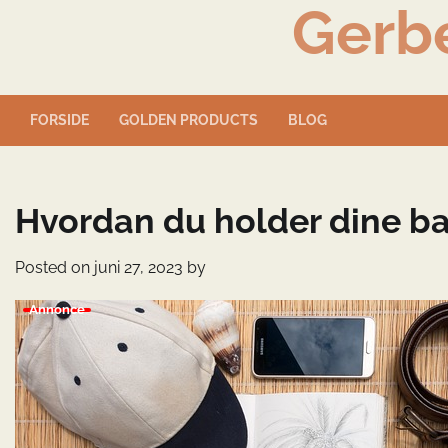
Gerb
Skip
to
content
FORSIDE
GOLDEN PRODUCTS
BLOG
Hvordan du holder dine ba
Posted on
juni 27, 2023
by
Annonce