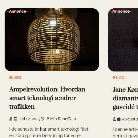
Annonce
Annonce
BLOG
BLOG
Ampelrevolution: Hvordan
Jane Køn
smart teknologi ændrer
diamant
trafikken
gaveidé t
Juli 12, 2023
8 Min Read
0
August 3
I de seneste år har smart teknologi fået
I denne artik
en stadig større betydning for vores
perfekt gavei