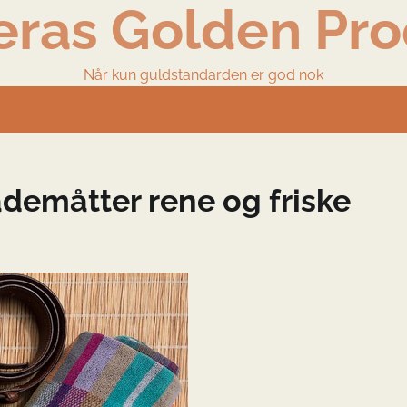
eras Golden Pro
Når kun guldstandarden er god nok
demåtter rene og friske