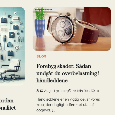
Annonce
BLOG
Forebyg skader: Sådan
undgår du overbelastning i
håndleddene
August 31, 2023
11 Min Read
0
Håndleddene er en vigtig del af vores
vordan
krop, der dagligt udfører et utal af
nalitet
opgaver. […]