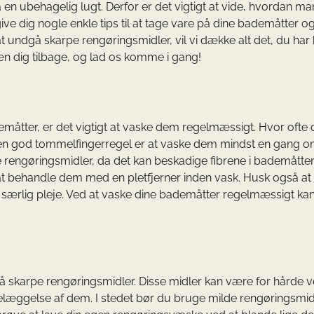
å en ubehagelig lugt. Derfor er det vigtigt at vide, hvordan ma
 give dig nogle enkle tips til at tage vare på dine bademåtter o
t undgå skarpe rengøringsmidler, vil vi dække alt det, du har
læn dig tilbage, og lad os komme i gang!
måtter, er det vigtigt at vaske dem regelmæssigt. Hvor ofte 
 en god tommelfingerregel er at vaske dem mindst en gang 
rengøringsmidler, da det kan beskadige fibrene i bademåtten
at behandle dem med en pletfjerner inden vask. Husk også at
særlig pleje. Ved at vaske dine bademåtter regelmæssigt ka
gå skarpe rengøringsmidler. Disse midler kan være for hårde 
delæggelse af dem. I stedet bør du bruge milde rengøringsmid