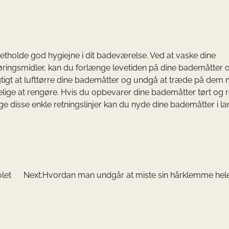
pretholde god hygiejne i dit badeværelse. Ved at vaske dine
ingsmidler, kan du forlænge levetiden på dine bademåtter 
gtigt at lufttørre dine bademåtter og undgå at træde på dem
elige at rengøre. Hvis du opbevarer dine bademåtter tørt og r
ge disse enkle retningslinjer kan du nyde dine bademåtter i la
let
Next:
Hvordan man undgår at miste sin hårklemme hele