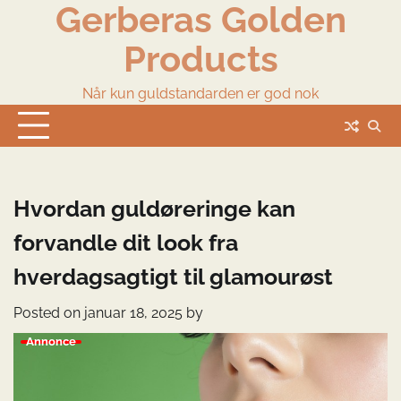
Gerberas Golden
Skip
to
Products
content
Når kun guldstandarden er god nok
Hvordan guldøreringe kan
forvandle dit look fra
hverdagsagtigt til glamourøst
Posted on
januar 18, 2025
by
Annonce