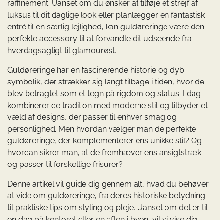
raffinement. Uanset om du ønsker at tilføje et strejf af
luksus til dit daglige look eller planlægger en fantastisk
entré til en særlig lejlighed, kan guldøreringe være den
perfekte accessory til at forvandle dit udseende fra
hverdagsagtigt til glamourøst.
Guldøreringe har en fascinerende historie og dyb
symbolik, der strækker sig langt tilbage i tiden, hvor de
blev betragtet som et tegn på rigdom og status. I dag
kombinerer de tradition med moderne stil og tilbyder et
væld af designs, der passer til enhver smag og
personlighed. Men hvordan vælger man de perfekte
guldøreringe, der komplementerer ens unikke stil? Og
hvordan sikrer man, at de fremhæver ens ansigtstræk
og passer til forskellige frisurer?
Denne artikel vil guide dig gennem alt, hvad du behøver
at vide om guldøreringe, fra deres historiske betydning
til praktiske tips om styling og pleje. Uanset om det er til
en dag på kontoret eller en aften i byen, vil vi vise dig,