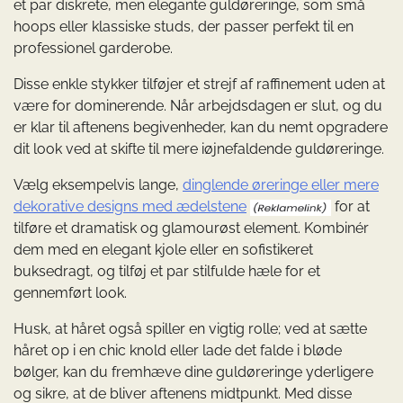
et par diskrete, men elegante guldøreringe, som små
hoops eller klassiske studs, der passer perfekt til en
professionel garderobe.
Disse enkle stykker tilføjer et strejf af raffinement uden at
være for dominerende. Når arbejdsdagen er slut, og du
er klar til aftenens begivenheder, kan du nemt opgradere
dit look ved at skifte til mere iøjnefaldende guldøreringe.
Vælg eksempelvis lange,
dinglende øreringe eller mere
dekorative designs med ædelstene
for at
tilføre et dramatisk og glamourøst element. Kombinér
dem med en elegant kjole eller en sofistikeret
buksedragt, og tilføj et par stilfulde hæle for et
gennemført look.
Husk, at håret også spiller en vigtig rolle; ved at sætte
håret op i en chic knold eller lade det falde i bløde
bølger, kan du fremhæve dine guldøreringe yderligere
og sikre, at de bliver aftenens midtpunkt. Med disse