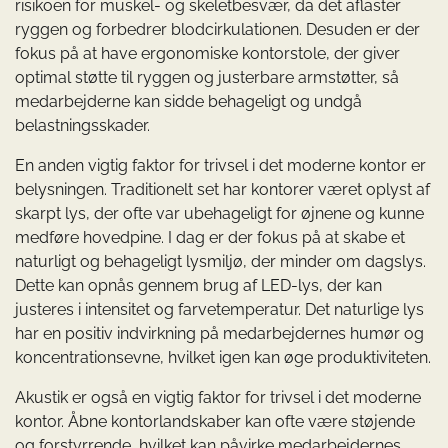
risikoen for muskel- og skeletbesvær, da det aflaster
ryggen og forbedrer blodcirkulationen. Desuden er der
fokus på at have ergonomiske kontorstole, der giver
optimal støtte til ryggen og justerbare armstøtter, så
medarbejderne kan sidde behageligt og undgå
belastningsskader.
En anden vigtig faktor for trivsel i det moderne kontor er
belysningen. Traditionelt set har kontorer været oplyst af
skarpt lys, der ofte var ubehageligt for øjnene og kunne
medføre hovedpine. I dag er der fokus på at skabe et
naturligt og behageligt lysmiljø, der minder om dagslys.
Dette kan opnås gennem brug af LED-lys, der kan
justeres i intensitet og farvetemperatur. Det naturlige lys
har en positiv indvirkning på medarbejdernes humør og
koncentrationsevne, hvilket igen kan øge produktiviteten.
Akustik er også en vigtig faktor for trivsel i det moderne
kontor. Åbne kontorlandskaber kan ofte være støjende
og forstyrrende, hvilket kan påvirke medarbejdernes