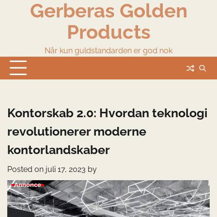
Gerberas Golden
Skip
to
Products
content
Når kun guldstandarden er god nok
Kontorskab 2.0: Hvordan teknologi
revolutionerer moderne
kontorlandskaber
Posted on
juli 17, 2023
by
Annonce