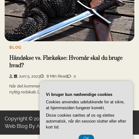
BLOG
Håndøkse vs. Flækøkse: Hvornår skal du bruge
hvad?
Juni 5, 2023
8 Min Read
0
Når det kommer til at kløve træ, kan en økse være en utrolig
nyttig redskab. […]
Vi bruger kun nødvendige cookies
Cookies anvendes udelukkende for at sikre,
at hjemmesiden fungerer korrekt.
Disse cookies sættes af os og slettes
Copyright © 2026
Gerberas Golden Products
Theme:
automatisk, når din session slutter eller efter
Web Blog By
Adore Themes
.
kort tid.
OK