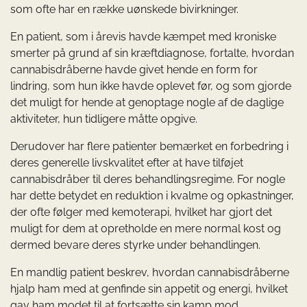
som ofte har en række uønskede bivirkninger.
En patient, som i årevis havde kæmpet med kroniske
smerter på grund af sin kræftdiagnose, fortalte, hvordan
cannabisdråberne havde givet hende en form for
lindring, som hun ikke havde oplevet før, og som gjorde
det muligt for hende at genoptage nogle af de daglige
aktiviteter, hun tidligere måtte opgive.
Derudover har flere patienter bemærket en forbedring i
deres generelle livskvalitet efter at have tilføjet
cannabisdråber til deres behandlingsregime. For nogle
har dette betydet en reduktion i kvalme og opkastninger,
der ofte følger med kemoterapi, hvilket har gjort det
muligt for dem at opretholde en mere normal kost og
dermed bevare deres styrke under behandlingen.
En mandlig patient beskrev, hvordan cannabisdråberne
hjalp ham med at genfinde sin appetit og energi, hvilket
gav ham modet til at fortsætte sin kamp mod