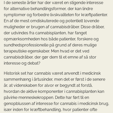
I de seneste årtier har der været en stigende interesse
for alternative behandlingsformer, der kan lindre
symptomer og forbedre livskvaliteten for kræftpatienter.
En af de mest omdiskuterede og potentielt lovende
muligheder er brugen af cannabisdråber. Disse dråber,
der udvindes fra cannabisplanten, har fanget
opmærksomheden hos både patienter, forskere og
sundhedsprofessionelle på grund af deres mulige
terapeutiske egenskaber. Men hvad er det ved
cannabisdråber, der gør dem til et emne af så stor
interesse og debat?
Historisk set har cannabis været anvendt i medicinsk
sammenhæng i årtusinder, men det er først i de senere
år, at videnskaben for alvor er begyndt at forstå,
hvordan de aktive komponenter i cannabisplanten kan
påvirke menneskekroppen. Dette har ført til en
genopblussen af interesse for cannabis i medicinsk brug,
især inden for kræftbehandling, hvor patienter ofte