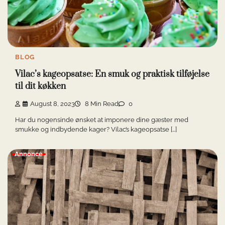
BLOG
Vilac’s kageopsatse: En smuk og praktisk tilføjelse
til dit køkken
August 8, 2023
8 Min Read
0
Har du nogensinde ønsket at imponere dine gæster med
smukke og indbydende kager? Vilac’s kageopsatse […]
Annonce