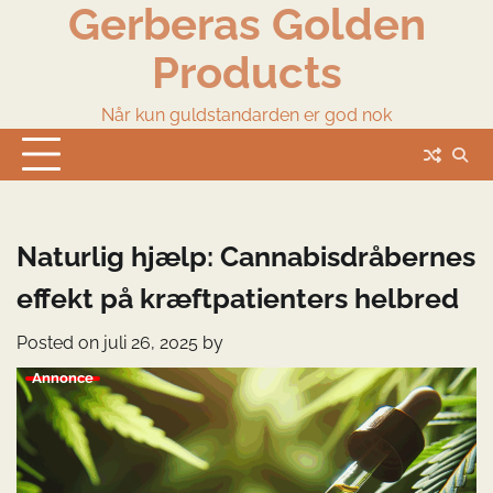
Gerberas Golden
Skip
to
Products
content
Når kun guldstandarden er god nok
Naturlig hjælp: Cannabisdråbernes
effekt på kræftpatienters helbred
Posted on
juli 26, 2025
by
Annonce