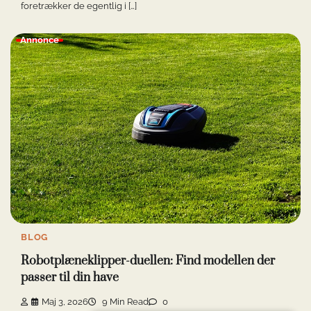
foretrækker de egentlig i […]
Annonce
BLOG
Robotplæneklipper-duellen: Find modellen der
passer til din have
Maj 3, 2026
9 Min Read
0