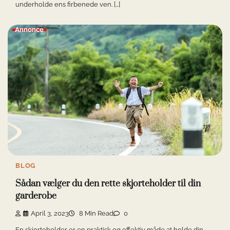
underholde ens firbenede ven. […]
Annonce
BLOG
Sådan vælger du den rette skjorteholder til din
garderobe
April 3, 2023
8 Min Read
0
En skjorteholder er en praktisk og effektiv måde at holde din