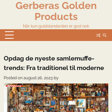
Gerberas Golden
Skip
to
Products
content
Når kun guldstandarden er god nok
Opdag de nyeste samlemuffe-
trends: Fra traditionel til moderne
Posted on
august 26, 2023
by
Annonce