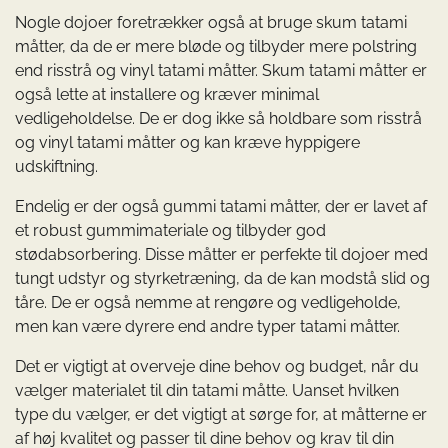
Nogle dojoer foretrækker også at bruge skum tatami
måtter, da de er mere bløde og tilbyder mere polstring
end risstrå og vinyl tatami måtter. Skum tatami måtter er
også lette at installere og kræver minimal
vedligeholdelse. De er dog ikke så holdbare som risstrå
og vinyl tatami måtter og kan kræve hyppigere
udskiftning.
Endelig er der også gummi tatami måtter, der er lavet af
et robust gummimateriale og tilbyder god
stødabsorbering. Disse måtter er perfekte til dojoer med
tungt udstyr og styrketræning, da de kan modstå slid og
tåre. De er også nemme at rengøre og vedligeholde,
men kan være dyrere end andre typer tatami måtter.
Det er vigtigt at overveje dine behov og budget, når du
vælger materialet til din tatami måtte. Uanset hvilken
type du vælger, er det vigtigt at sørge for, at måtterne er
af høj kvalitet og passer til dine behov og krav til din