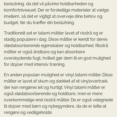
beslutning, da det vil påvirke holdbarheden og
komfortniveauet. Der er forskellige materialer at vælge
imellem, så det er vigtigt at overveje dine behov og
budget, før du træffer din beslutning.
Traditionelt set er tatami måtter lavet af risstrå og er
stadig populære i dag. Disse måtter er kendt for deres
stødabsorberende egenskaber og holdbarhed. Risstrå
måtter er også åndbare og kan absorbere
overskydende fugt, hvilket gør dem til en god mulighed
for dojoer med intensiv træning.
En anden populær mulighed er vinyl tatami måtter. Disse
måtter er lavet af skum og dækket af et vinylovertræk,
der kan rengøres let og hurtigt. Vinyl tatami måtter er
også stødabsorberende og holdbare, men er mere
overkommelige end risstrå måtter. De er også velegnede
til dojoer med børn og nybegyndere, da de er lette at
rengøre og vedligeholde.