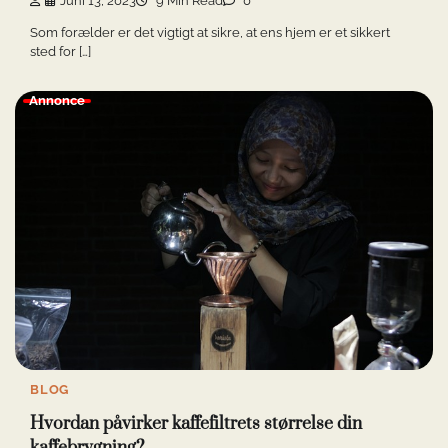
Juni 13, 2023
9 Min Read
0
Som forælder er det vigtigt at sikre, at ens hjem er et sikkert
sted for […]
Annonce
BLOG
Hvordan påvirker kaffefiltrets størrelse din