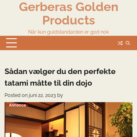
Gerberas Golden
Skip
to
Products
content
Når kun guldstandarden er god nok
Sådan vælger du den perfekte
tatami måtte til din dojo
Posted on
juni 22, 2023
by
Annonce