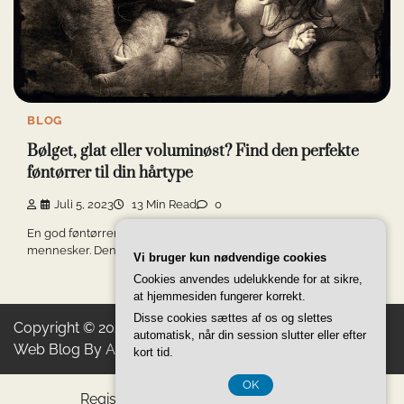
BLOG
Bølget, glat eller voluminøst? Find den perfekte
føntørrer til din hårtype
Juli 5, 2023
13 Min Read
0
En god føntørrer er en uundværlig styling-partner for mange
mennesker. Den kan hjælpe med at […]
Vi bruger kun nødvendige cookies
Cookies anvendes udelukkende for at sikre,
at hjemmesiden fungerer korrekt.
Disse cookies sættes af os og slettes
Copyright © 2026
Gerberas Golden Products
Theme:
automatisk, når din session slutter eller efter
Web Blog By
Adore Themes
.
kort tid.
OK
Registreringsnummer DK-374 077 39