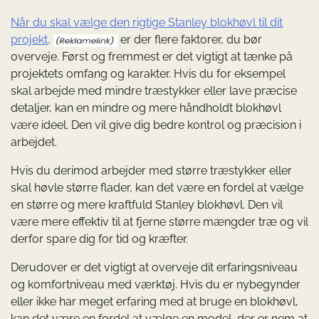
Når du skal vælge den rigtige Stanley blokhøvl til dit
projekt,
er der flere faktorer, du bør
overveje. Først og fremmest er det vigtigt at tænke på
projektets omfang og karakter. Hvis du for eksempel
skal arbejde med mindre træstykker eller lave præcise
detaljer, kan en mindre og mere håndholdt blokhøvl
være ideel. Den vil give dig bedre kontrol og præcision i
arbejdet.
Hvis du derimod arbejder med større træstykker eller
skal høvle større flader, kan det være en fordel at vælge
en større og mere kraftfuld Stanley blokhøvl. Den vil
være mere effektiv til at fjerne større mængder træ og vil
derfor spare dig for tid og kræfter.
Derudover er det vigtigt at overveje dit erfaringsniveau
og komfortniveau med værktøj. Hvis du er nybegynder
eller ikke har meget erfaring med at bruge en blokhøvl,
kan det være en fordel at vælge en model, der er nem at