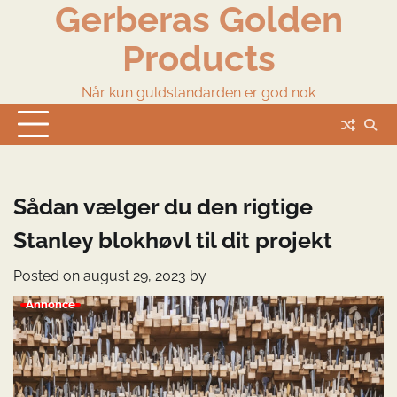
Gerberas Golden
Skip
to
Products
content
Når kun guldstandarden er god nok
Sådan vælger du den rigtige
Stanley blokhøvl til dit projekt
Posted on
august 29, 2023
by
Annonce