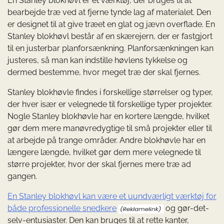
En Stanley blokhøvl er et værktøj, der bruges til at
bearbejde træ ved at fjerne tynde lag af materialet. Den
er designet til at give træet en glat og jævn overflade. En
Stanley blokhøvl består af en skærejern, der er fastgjort
til en justerbar planforsænkning. Planforsænkningen kan
justeres, så man kan indstille høvlens tykkelse og
dermed bestemme, hvor meget træ der skal fjernes.
Stanley blokhøvle findes i forskellige størrelser og typer,
der hver især er velegnede til forskellige typer projekter.
Nogle Stanley blokhøvle har en kortere længde, hvilket
gør dem mere manøvredygtige til små projekter eller til
at arbejde på trange områder. Andre blokhøvle har en
længere længde, hvilket gør dem mere velegnede til
større projekter, hvor der skal fjernes mere træ ad
gangen.
En Stanley blokhøvl kan være et uundværligt værktøj for
både professionelle snedkere
og gør-det-
selv-entusiaster. Den kan bruges til at rette kanter,