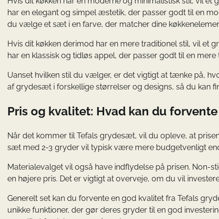
Hvis dit køkken har en moderne og minimalistisk stil, vil et
har en elegant og simpel æstetik, der passer godt til en moder
du vælge et sæt i en farve, der matcher dine køkkenelemente
Hvis dit køkken derimod har en mere traditionel stil, vil et
har en klassisk og tidløs appel, der passer godt til en mere t
Uanset hvilken stil du vælger, er det vigtigt at tænke på, hv
af grydesæt i forskellige størrelser og designs, så du kan fi
Pris og kvalitet: Hvad kan du forvente 
Når det kommer til Tefals grydesæt, vil du opleve, at prise
sæt med 2-3 gryder vil typisk være mere budgetvenligt end 
Materialevalget vil også have indflydelse på prisen. Non-s
en højere pris. Det er vigtigt at overveje, om du vil investe
Generelt set kan du forvente en god kvalitet fra Tefals gryd
unikke funktioner, der gør deres gryder til en god investe