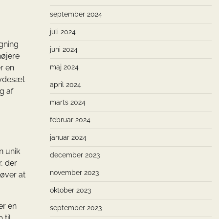
september 2024
juli 2024
ægning
juni 2024
højere
r en
maj 2024
rydesæt
april 2024
g af
marts 2024
februar 2024
januar 2024
n unik
december 2023
, der
november 2023
høver at
oktober 2023
er en
september 2023
til