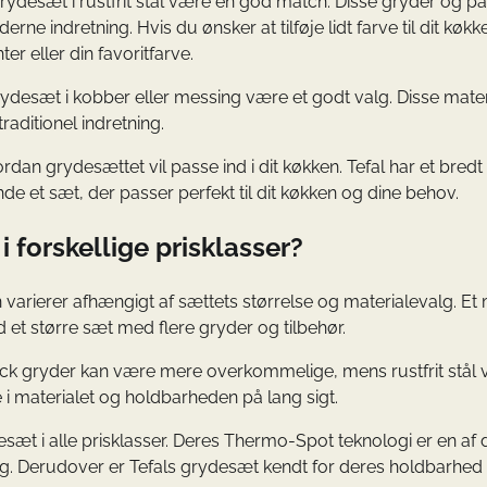
 grydesæt i rustfrit stål være en god match. Disse gryder og p
ne indretning. Hvis du ønsker at tilføje lidt farve til dit køkk
r eller din favoritfarve.
 grydesæt i kobber eller messing være et godt valg. Disse mater
raditionel indretning.
ordan grydesættet vil passe ind i dit køkken. Tefal har et bred
nde et sæt, der passer perfekt til dit køkken og dine behov.
i forskellige prisklasser?
n varierer afhængigt af sættets størrelse og materialevalg. Et
et større sæt med flere gryder og tilbehør.
tick gryder kan være mere overkommelige, mens rustfrit stål v
re i materialet og holdbarheden på lang sigt.
esæt i alle prisklasser. Deres Thermo-Spot teknologi er en af 
ring. Derudover er Tefals grydesæt kendt for deres holdbarhed