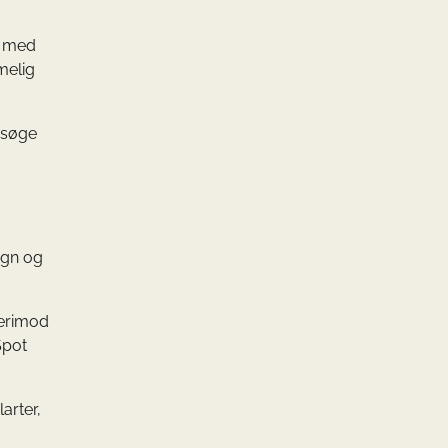
æt med
melig
ersøge
ign og
derimod
Spot
larter,