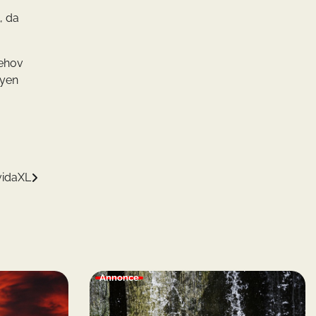
, da
behov
byen
vidaXL
Annonce