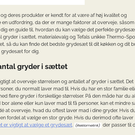
og deres produkter er kendt for at være af høj kvalitet og
en udfordring, da der er mange faktorer at overveje, såsom
ive dig en guide til, hvordan du kan vælge det perfekte grydesæ
ntal gryder i sættet, materialevalg og Tefals unikke Thermo-Spo
itet, så du kan finde det bedste grydesæt til dit køkken og dit 
l grydesæt for dig.
antal gryder i sættet
tigt at overveje størrelsen og antallet af gryder i sættet. Det
er, du normalt laver mad til. Hvis du har en stor familie ell
d flere gryder i forskellige størrelser. På den måde har du al
 bor alene eller kun laver mad til få personer, kan et mindre 
é at overveje, hvad du oftest laver mad i dine gryder. Hvis du
en fordel at vælge en stor gryde. Hvis du derimod ofte laver r
t er vigtigt at vælge et grydesæt,
der passer til 