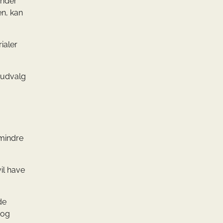
ander
en, kan
ialer
t udvalg
 mindre
il have
de
 og