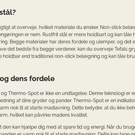
stål?
igtigt at overveje, hvilket materiale du ønsker. Non-stick bel
engøringen er nem. Rustfrit stål er mere holdbart og kan tåle 
ering. Begge materialer har deres fordele og ulemper, og det e
ave det bedste fra begge verdener, kan du overveje Tefals g
holdbar end traditionel non-stick belægning og kan tåle bru
 og dens fordele
, og Thermo-Spot er ikke en undtagelse. Denne teknologi er e
edning af dine gryder og pander. Thermo-Spot er en indikator
rm nok til at starte madlavning. Dette betyder, at du ikke be
rm, hvilket kan påvirke madens kvalitet.
t den kan hjælpe dig med at spare tid og energi. Når du brug
anden er varm nok til at starte madlavning. Dette kan tage op 