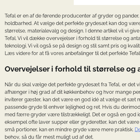
Tefal er en af de førende producenter af gryder og pander, 
holdbarhed. At vælge det perfekte grydesæt kan dog være 
størrelse, materialevalg og design. I denne artikel vil vi g
Tefal. Vi vil dække overvejelser i forhold til størrelse og a
teknologi. Vi vil også se på design og stil samt pris og kval
Læs videre for at få vores anbefalinger til det perfekte Tefa
Overvejelser i forhold til størrelse og 
Når du skal vælge det perfekte grydesæt fra Tefal, er det vig
afhænger i høj grad af dit køkkenbehov og hvor mange person
inviterer gæster, kan det være en god idé at vælge et sæt me
passende gryde til enhver lejlighed og ret. Hvis du derimod
med færre gryder være tilstrækkeligt. Det er også en god id
eksempel ofte laver supper eller gryderetter, kan det være 
små portioner, kan en mindre gryde være mere praktisk.
De
behov, så du får mest muligt ud af det.