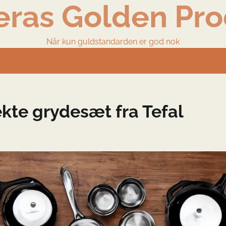
eras Golden Pro
Når kun guldstandarden er god nok
kte grydesæt fra Tefal