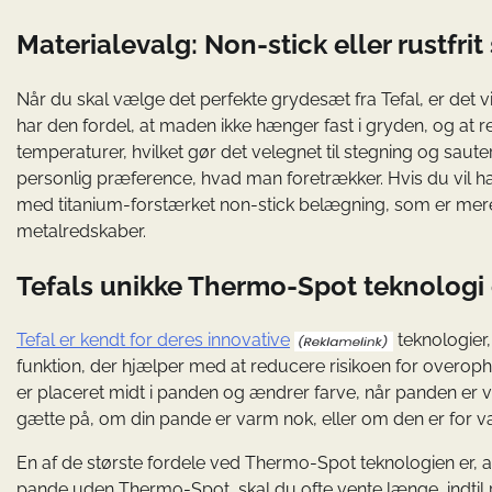
Materialevalg: Non-stick eller rustfrit 
Når du skal vælge det perfekte grydesæt fra Tefal, er det v
har den fordel, at maden ikke hænger fast i gryden, og at r
temperaturer, hvilket gør det velegnet til stegning og saut
personlig præference, hvad man foretrækker. Hvis du vil h
med titanium-forstærket non-stick belægning, som er mere 
metalredskaber.
Tefals unikke Thermo-Spot teknologi
Tefal er kendt for deres innovative
teknologier
funktion, der hjælper med at reducere risikoen for overoph
er placeret midt i panden og ændrer farve, når panden er va
gætte på, om din pande er varm nok, eller om den er for va
En af de største fordele ved Thermo-Spot teknologien er, a
pande uden Thermo-Spot, skal du ofte vente længe, indtil p