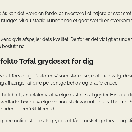
 år, kan det være en fordel at investere i et højere prissat s
mt budget, vil du stadig kunne finde et godt sæt til en overkom
vendigvis afspejler dets kvalitet. Derfor er det vigtigt at und
 beslutning.
fekte Tefal grydesæt for dig
ejet forskellige faktorer såsom størrelse, materialevalg, des
r dig afhænger af dine personlige behov og præferencer.
holdbart, anbefaler vi at vælge rustfrit stål gryder. Hvis du 
overflade, bør du vælge en non-stick variant. Tefals Thermo-
 maden er perfekt tilberedt.
 personlige stil. Tefals grydesæt fås i forskellige farver og sti