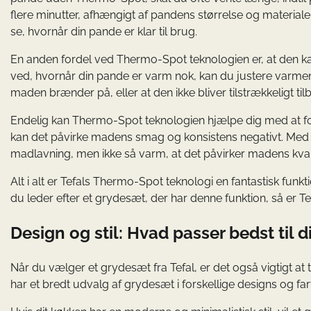
flere minutter, afhængigt af pandens størrelse og materia
se, hvornår din pande er klar til brug.
En anden fordel ved Thermo-Spot teknologien er, at den k
ved, hvornår din pande er varm nok, kan du justere varmen 
maden brænder på, eller at den ikke bliver tilstrækkeligt til
Endelig kan Thermo-Spot teknologien hjælpe dig med at fo
kan det påvirke madens smag og konsistens negativt. Med T
madlavning, men ikke så varm, at det påvirker madens kvali
Alt i alt er Tefals Thermo-Spot teknologi en fantastisk funk
du leder efter et grydesæt, der har denne funktion, så er Tef
Design og stil: Hvad passer bedst til d
Når du vælger et grydesæt fra Tefal, er det også vigtigt at t
har et bredt udvalg af grydesæt i forskellige designs og farv