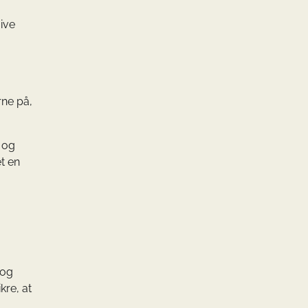
give
rne på,
 og
t en
 og
kre, at