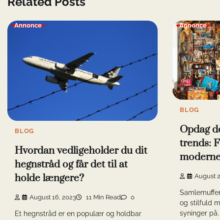
Related Posts
Annonce
Annonce
BLOG
Opdag de
BLOG
trends: F
Hvordan vedligeholder du dit
modern
hegnstråd og får det til at
holde længere?
August 2
Samlemuffer 
August 16, 2023
11 Min Read
0
og stilfuld 
syninger på. 
Et hegnstråd er en populær og holdbar