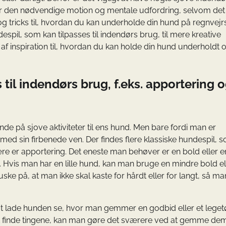
n får den nødvendige motion og mentale udfordring, selvom det
ips og tricks til, hvordan du kan underholde din hund på regnvej
ndespil, som kan tilpasses til indendørs brug, til mere kreative
r af inspiration til, hvordan du kan holde din hund underholdt 
til indendørs brug, f.eks. apportering 
nde på sjove aktiviteter til ens hund. Men bare fordi man er
med sin firbenede ven. Der findes flere klassiske hundespil, 
ære er apportering. Det eneste man behøver er en bold eller e
ll. Hvis man har en lille hund, kan man bruge en mindre bold el
ke på, at man ikke skal kaste for hårdt eller for langt, så ma
t lade hunden se, hvor man gemmer en godbid eller et leget
at finde tingene, kan man gøre det sværere ved at gemme dem