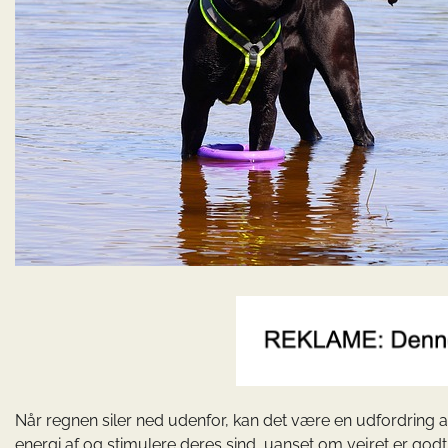
Når regnen siler ned udenfor, kan det være en udfordring
energi af og stimulere deres sind, uanset om vejret er godt 