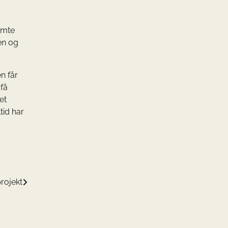
emte
en og
n får
 få
et
tid har
projekt