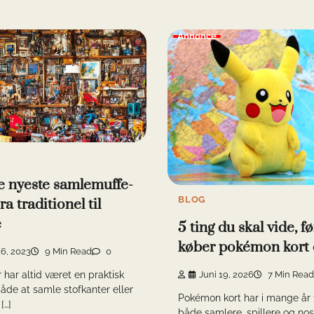
Annonce
 nyeste samlemuffe-
BLOG
ra traditionel til
e
5 ting du skal vide, f
køber pokémon kort 
6, 2023
9 Min Read
0
Juni 19, 2026
7 Min Read
har altid været en praktisk
måde at samle stofkanter eller
Pokémon kort har i mange år 
[…]
både samlere, spillere og nos