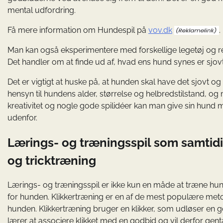
mental udfordring.
Få mere information om Hundespil på
vov.dk
.
Man kan også eksperimentere med forskellige legetøj og reds
Det handler om at finde ud af, hvad ens hund synes er sjo
Det er vigtigt at huske på, at hunden skal have det sjovt og ik
hensyn til hundens alder, størrelse og helbredstilstand, og
kreativitet og nogle gode spilidéer kan man give sin hund m
udenfor.
Lærings- og træningsspil som samtidi
og tricktræning
Lærings- og træningsspil er ikke kun en måde at træne hu
for hunden. Klikkertræning er en af de mest populære metoder
hunden. Klikkertræning bruger en klikker, som udløser en 
lærer at associere klikket med en godbid og vil derfor ge