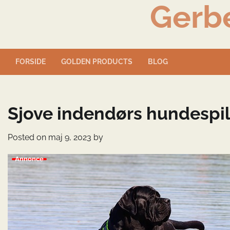
Gerb
Skip
to
content
FORSIDE
GOLDEN PRODUCTS
BLOG
Sjove indendørs hundespil
Posted on
maj 9, 2023
by
Annonce