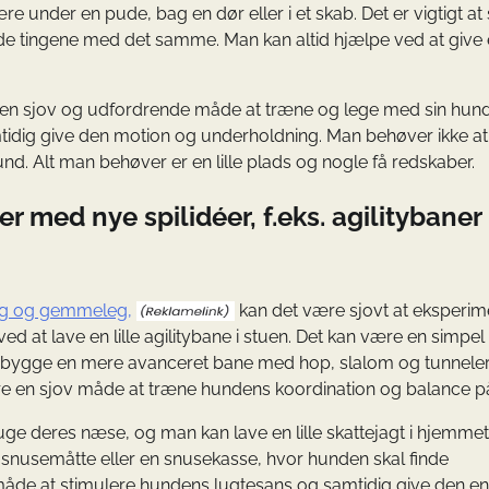
 under en pude, bag en dør eller i et skab. Det er vigtigt at
 finde tingene med det samme. Man kan altid hjælpe ved at give e
re en sjov og udfordrende måde at træne og lege med sin hund
mtidig give den motion og underholdning. Man behøver ikke a
und. Alt man behøver er en lille plads og nogle få redskaber.
r med nye spilidéer, f.eks. agilitybaner 
ing og gemmeleg,
kan det være sjovt at eksperim
d at lave en lille agilitybane i stuen. Det kan være en simpe
n bygge en mere avanceret bane med hop, slalom og tunneler
ære en sjov måde at træne hundens koordination og balance p
uge deres næse, og man kan lave en lille skattejagt i hjemmet
nusemåtte eller en snusekasse, hvor hunden skal finde
måde at stimulere hundens lugtesans og samtidig give den en