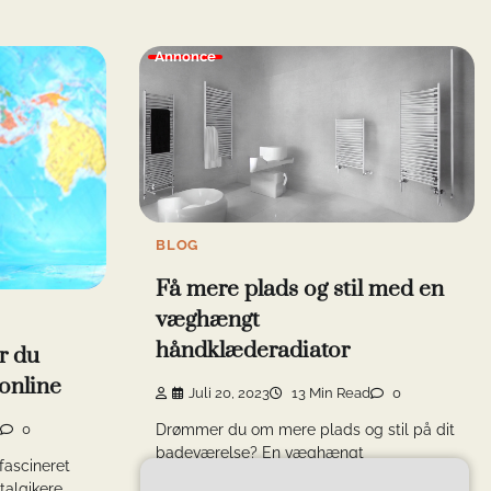
Annonce
BLOG
Få mere plads og stil med en
væghængt
håndklæderadiator
ør du
online
Juli 20, 2023
13 Min Read
0
0
Drømmer du om mere plads og stil på dit
badeværelse? En væghængt
fascineret
håndklæderadiator kan være […]
talgikere