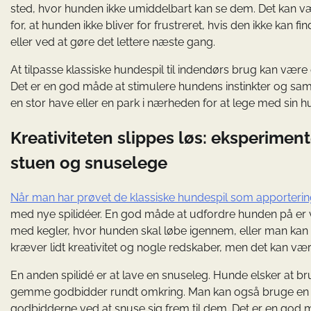
sted, hvor hunden ikke umiddelbart kan se dem. Det kan være
for, at hunden ikke bliver for frustreret, hvis den ikke kan
eller ved at gøre det lettere næste gang.
At tilpasse klassiske hundespil til indendørs brug kan væ
Det er en god måde at stimulere hundens instinkter og sa
en stor have eller en park i nærheden for at lege med sin h
Kreativiteten slippes løs: eksperimente
stuen og snuselege
Når man har prøvet de klassiske hundespil som apporter
med nye spilidéer. En god måde at udfordre hunden på er ve
med kegler, hvor hunden skal løbe igennem, eller man ka
kræver lidt kreativitet og nogle redskaber, men det kan v
En anden spilidé er at lave en snuseleg. Hunde elsker at br
gemme godbidder rundt omkring. Man kan også bruge en s
godbidderne ved at snuse sig frem til dem. Det er en god 