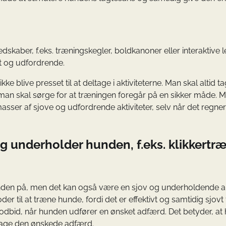
kaber, f.eks. træningskegler, boldkanoner eller interaktive l
vt og udfordrende.
ke blive presset til at deltage i aktiviteterne. Man skal altid t
 man skal sørge for at træningen foregår på en sikker måde. M
asser af sjove og udfordrende aktiviteter, selv når det regner
g underholder hunden, f.eks. klikkertr
nden på, men det kan også være en sjov og underholdende ak
 til at træne hunde, fordi det er effektivt og samtidig sjovt 
godbid, når hunden udfører en ønsket adfærd. Det betyder, a
ntage den ønskede adfærd.