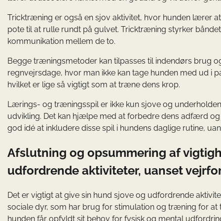
Tricktræning er også en sjov aktivitet, hvor hunden lærer at
pote til at rulle rundt på gulvet. Tricktræning styrker bå
kommunikation mellem de to.
Begge træningsmetoder kan tilpasses til indendørs brug og 
regnvejrsdage, hvor man ikke kan tage hunden med ud i pa
hvilket er lige så vigtigt som at træne dens krop.
Lærings- og træningsspil er ikke kun sjove og underholden
udvikling. Det kan hjælpe med at forbedre dens adfærd og
god idé at inkludere disse spil i hundens daglige rutine, uan
Afslutning og opsummering af vigtigh
udfordrende aktiviteter, uanset vejrf
Det er vigtigt at give sin hund sjove og udfordrende aktivit
sociale dyr, som har brug for stimulation og træning for at t
hunden får opfyldt sit behov for fysisk og mental udfordring,