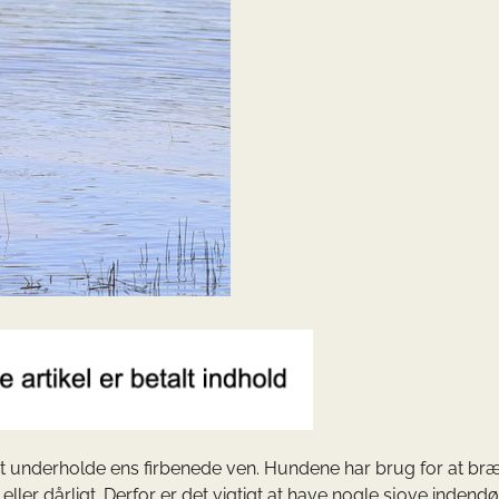
 at underholde ens firbenede ven. Hundene har brug for at b
eller dårligt. Derfor er det vigtigt at have nogle sjove indendø