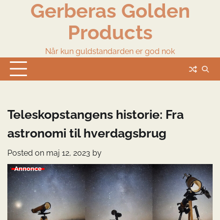
Gerberas Golden
Skip
to
Products
content
Når kun guldstandarden er god nok
Teleskopstangens historie: Fra
astronomi til hverdagsbrug
Posted on
maj 12, 2023
by
Annonce