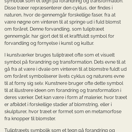
symbolik som et tegn på forandring og transformation.
Disse træer repræsenterer den cyklus, der findes i
naturen, hvor de gennemgår forskellige faser, fra at
være nøgne om vinteren til at springe ud i fuld blomst
om foråret. Denne forvandling, som tuliptræet
gennemgår, har gjort det til et kraftfuldt symbol for
forvandling og fornyelse i kunst og kultur.
I kunstværker bruges tuliptræet ofte som et visuelt
symbol på forandring og transformation. Dets evne til at
gå fra at være i dvale om vinteren til at blomstre fuldt ud
om foråret symboliserer livets cyklus og naturens evne
til at forny sig selv. Kunstnere bruger ofte dette symbol
til at illustrere ideen om forandring og transformation i
deres værker. Det kan være i form af malerier, hvor træet
er afbildet i forskellige stadier af blomstring, eller i
skulpturer, hvor træet er formet som en metamorfose
fra knopper til blomster.
Tuliptræets symbolik som et tegn på forandring og