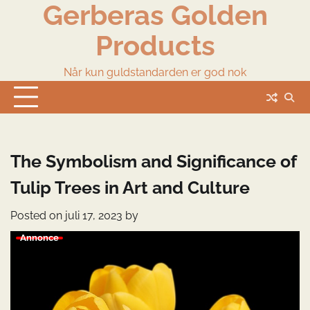
Gerberas Golden
Skip
to
Products
content
Når kun guldstandarden er god nok
The Symbolism and Significance of
Tulip Trees in Art and Culture
Posted on
juli 17, 2023
by
Annonce