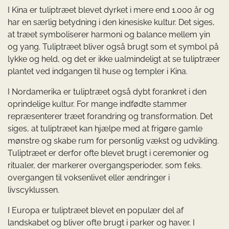
I Kina er tuliptræet blevet dyrket i mere end 1.000 år og
har en særlig betydning i den kinesiske kultur. Det siges,
at træet symboliserer harmoni og balance mellem yin
og yang. Tuliptræet bliver også brugt som et symbol på
lykke og held, og det er ikke ualmindeligt at se tuliptræer
plantet ved indgangen til huse og templer i Kina.
I Nordamerika er tuliptræet også dybt forankret i den
oprindelige kultur. For mange indfødte stammer
repræsenterer træet forandring og transformation. Det
siges, at tuliptræet kan hjælpe med at frigøre gamle
mønstre og skabe rum for personlig vækst og udvikling.
Tuliptræet er derfor ofte blevet brugt i ceremonier og
ritualer, der markerer overgangsperioder, som f.eks.
overgangen til voksenlivet eller ændringer i
livscyklussen.
I Europa er tuliptræet blevet en populær del af
landskabet og bliver ofte brugt i parker og haver. I