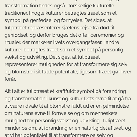
transformation findes også i forskellige kulturelle
traditioner. I nogle kulturer betragtes træet som et
symbol på genfødsel og fornyelse. Det siges, at
tuliptræet repræsenterer sjælens rejse fra død til
genfødsel, og derfor bruges det ofte i ceremonier og
ritualer, der markerer livets overgangsfaser. I andre
kulturer betragtes træet som et symbol på personlig
vækst og udvikling. Det siges, at tuliptræet
repræsenterer muligheden for at transformere sig selv
og blomstre i sit fulde potentiale, ligesom træet gør hver
forår.
Alt i alt er tuliptræet et kraftfuldt symbol på forandring
og transformation i kunst og kultur. Dets evne til at gå fra
at være i dvale til at blomstre fuldt ud er en påmindelse
om naturens evne til fornyelse og om menneskets
mulighed for personlig vækst og udvikling. Tuliptræet
minder os om, at forandring er en naturlig del af livet, og
at vi har potentialet til at transformere os selv og