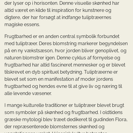
der lyser op i horisonten. Denne visuelle skønhed har
altid været en kilde til inspiration for kunstnere og
digtere, der har forsøgt at indfange tuliptræernes
magiske essens.
Frugtbarhed er en anden central symbolik forbundet
med tuliptræer. Deres blomstring markerer begyndelsen
på en ny vækstsæson, hvor jorden bliver genoplivet, og
naturen blomstrer igen. Denne cyklus af fornyelse og
frugtbarhed har altid fascineret mennesker og er blevet
tilskrevet en dyb spirituel betydning. Tuliptræerne er
blevet set som en manifestation af moder jordens
frugtbarhed og hendes evne til at give liv og næring til
alle levende væsener.
I mange kulturelle traditioner er tuliptræer blevet brugt
som symboler på skønhed og frugtbarhed. I oldtidens
græske mytologi blev træet dedikeret til gudinden Flora,
der repræsenterede blomsternes skønhed og