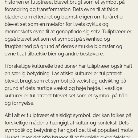
historien er tuliptræet blevet brugt som et symbol på
forandring og transformation. Dets evne til at falde
bladene om efteråret og blomstre igen om foråret er
blevet set som en metafor for livets cyklus og
menneskets evne til at genopfinde sig selv. Tuliptræer er
også blevet set som et symbol på skønhed og
frugtbarhed på grund af deres smukke blomster og
evne til at tiltrække bier og andre bestøvere.
I forskellige kulturelle traditioner har tuliptræer også haft
en særlig betydning. I asiatiske kulturer er tuliptræet
blevet brugt som et symbol på vækst og udvikling på
grund af dets hurtige vækst og høje højde. I vestlige
kulturer er tuliptræet blevet set som et symbol på håb
og fornyelse.
Alt i alt er tuliptræet et alsidigt symbol, der kan tolkes på
forskellige måder afhængigt af kultur og kontekst. Dets
symbolik og betydning har gjort det til et populært motiv
i kunst, hvor det ofte bruges til at formidle dybe følelser