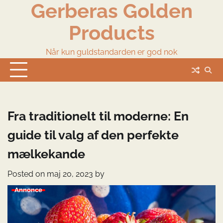
Gerberas Golden
Skip
to
Products
content
Når kun guldstandarden er god nok
Fra traditionelt til moderne: En
guide til valg af den perfekte
mælkekande
Posted on
maj 20, 2023
by
Annonce