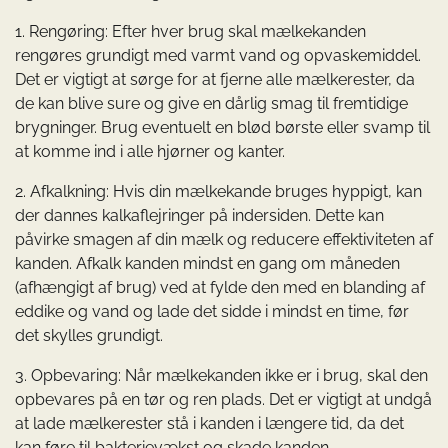
1. Rengøring: Efter hver brug skal mælkekanden
rengøres grundigt med varmt vand og opvaskemiddel.
Det er vigtigt at sørge for at fjerne alle mælkerester, da
de kan blive sure og give en dårlig smag til fremtidige
brygninger. Brug eventuelt en blød børste eller svamp til
at komme ind i alle hjørner og kanter.
2. Afkalkning: Hvis din mælkekande bruges hyppigt, kan
der dannes kalkaflejringer på indersiden. Dette kan
påvirke smagen af din mælk og reducere effektiviteten af
kanden. Afkalk kanden mindst en gang om måneden
(afhængigt af brug) ved at fylde den med en blanding af
eddike og vand og lade det sidde i mindst en time, før
det skylles grundigt.
3. Opbevaring: Når mælkekanden ikke er i brug, skal den
opbevares på en tør og ren plads. Det er vigtigt at undgå
at lade mælkerester stå i kanden i længere tid, da det
kan føre til bakterievækst og skade kanden.