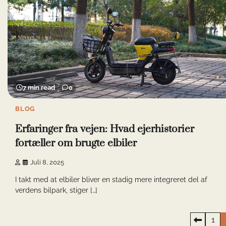
7 min read
0
BLOG
Erfaringer fra vejen: Hvad ejerhistorier
fortæller om brugte elbiler
Juli 8, 2025
I takt med at elbiler bliver en stadig mere integreret del af
verdens bilpark, stiger […]
Indlægsinddeling
1