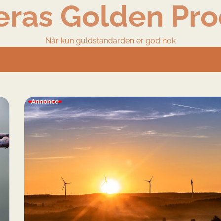
eras Golden Pro
Når kun guldstandarden er god nok
Annonce