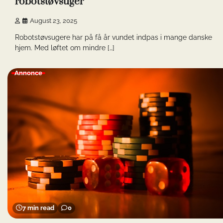
robotstøvsuger
August 23, 2025
Robotstøvsugere har på få år vundet indpas i mange danske
hjem. Med løftet om mindre […]
Annonce
7 min read
0