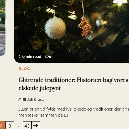
7 min read
0
BLOG
Glitrende traditioner: Historien bag vores
elskede julepynt
Juli 6, 2025
Julen er en tid fyldt med lys, glæde og traditioner, der bri
mennesker sammen på […]
2
3
…
43