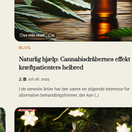
10 min read
0
BLOG
Naturlig hjælp: Cannabisdråbernes effekt
kræftpatienters helbred
Juli 26, 2025
I de seneste årtier har der været en stigende interesse for
alternative behandlingsformer, der kan […]
Annonce