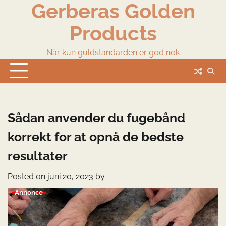
Gerberas Golden
Skip
to
Products
content
Når kun guldstandarden er god nok
Sådan anvender du fugebånd
korrekt for at opnå de bedste
resultater
Posted on
juni 20, 2023
by
Annonce