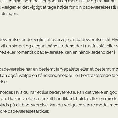
k løsning, som passer godt til en mere rustik og traditionel
ælger, er det vigtigt at tage højde for din badeværelsesstil
retningen.
eværelse, er det vigtigt at overveje din badeværelsesstil. Hv
l en simpel og elegant håndklædeholder i rustfrit stål eller 
onelt eller romantisk badeværelse, kan en håndklædeholder i
t badeværelse har en bestemt farvepalette eller et bestemt mø
 kan også vælge en håndklædeholder i en kontrasterende farv
else.
lder. Hvis du har et lille badeværelse, kan det være en god 
 op. Du kan vælge en enkelt håndklædeholder eller en mindr
lads på dit badeværelse, kan du vælge en større model med
dre badeværelsesartikler.