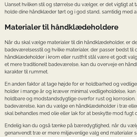
Uanset hvilken stil og størrelse du vælger, er det vigtigt a
holde dine håndklæder tørt og i god stand, samtidig med at 
Materialer til håndklædeholdere
Når du skal vælge materialer til din håndklædeholder, er der
badeværelsesstil og hvilke materialer, der passer bedst ti
håndklædeholder i krom eller rustfrit stål være et godt val
et mere traditionelt badeværelse, kan du overveje en håndk
karakter til rummet.
En anden faktor at tage højde for er holdbarhed og vedlig
holder i mange år og kræver minimal vedligeholdelse, kan d
holdbare og modstandsdygtige overfor rust og korrosion. H
badeværelse, kan du vælge en håndklædeholder i træ elle
skal behandles med olie eller lak for at beskytte mod fugt 
Endelig kan du også tænke på bæredygtighed, når du vælg
genanvendt træ er mere miljøvenlige valg end materialer so