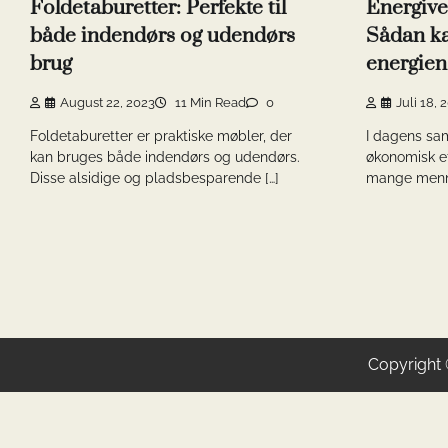
Foldetaburetter: Perfekte til
Energive
både indendørs og udendørs
Sådan ka
brug
energien
August 22, 2023
11 Min Read
0
Juli 18, 
Foldetaburetter er praktiske møbler, der
I dagens sa
kan bruges både indendørs og udendørs.
økonomisk eff
Disse alsidige og pladsbesparende […]
mange mennes
Copyright