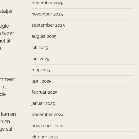
december 2025
taljer
november 2025
september 2025
ogle
e typer
august 2025
t til
juli 2025
.
juni 2025
maj 2025
remmest
april 2025
 at
februar 2025
ode
januar 2025
, kan en
december 2024
an en
november 2024
e stil
oktober 2024