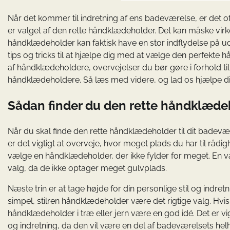
Når det kommer til indretning af ens badeværelse, er det oft
er valget af den rette håndklædeholder. Det kan måske virke
håndklædeholder kan faktisk have en stor indflydelse på u
tips og tricks til at hjælpe dig med at vælge den perfekte hå
af håndklædeholdere, overvejelser du bør gøre i forhold til 
håndklædeholdere. Så læs med videre, og lad os hjælpe dig
Sådan finder du den rette håndklædeh
Når du skal finde den rette håndklædeholder til dit badevære
er det vigtigt at overveje, hvor meget plads du har til rådi
vælge en håndklædeholder, der ikke fylder for meget. En
valg, da de ikke optager meget gulvplads.
Næste trin er at tage højde for din personlige stil og indre
simpel, stilren håndklædeholder være det rigtige valg. Hvis
håndklædeholder i træ eller jern være en god idé. Det er vig
og indretning, da den vil være en del af badeværelsets hel