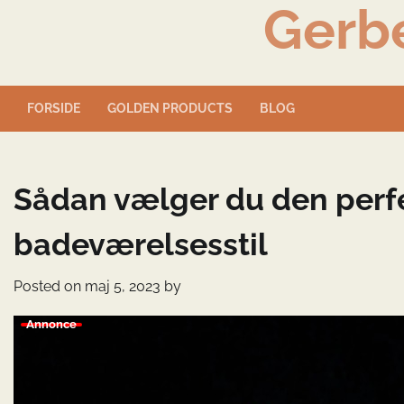
Gerb
Skip
to
content
FORSIDE
GOLDEN PRODUCTS
BLOG
Sådan vælger du den perfe
badeværelsesstil
Posted on
maj 5, 2023
by
Annonce