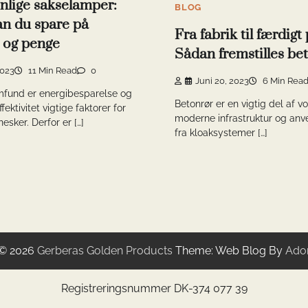
nlige sakselamper:
BLOG
n du spare på
Fra fabrik til færdigt
 og penge
Sådan fremstilles be
2023
11 Min Read
0
Juni 20, 2023
6 Min Rea
mfund er energibesparelse og
Betonrør er en vigtig del af v
ektivitet vigtige faktorer for
moderne infrastruktur og anve
ker. Derfor er […]
fra kloaksystemer […]
 © 2026
Gerberas Golden Products
Theme: Web Blog By
Ado
Registreringsnummer DK-374 077 39