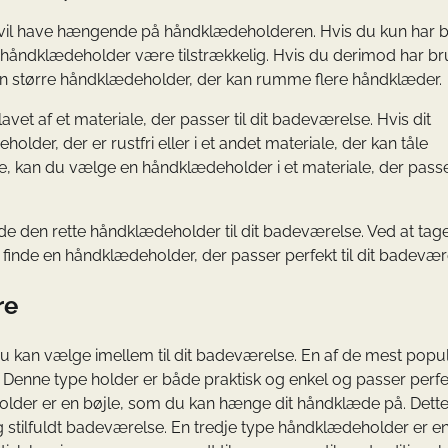
vil have hængende på håndklædeholderen. Hvis du kun har b
håndklædeholder være tilstrækkelig. Hvis du derimod har br
n større håndklædeholder, der kan rumme flere håndklæder.
vet af et materiale, der passer til dit badeværelse. Hvis dit
der, der er rustfri eller i et andet materiale, der kan tåle
 kan du vælge en håndklædeholder i et materiale, der passer 
 finde den rette håndklædeholder til dit badeværelse. Ved at tag
 finde en håndklædeholder, der passer perfekt til dit badevær
re
du kan vælge imellem til dit badeværelse. En af de mest pop
enne type holder er både praktisk og enkel og passer perfekt
older er en bøjle, som du kan hænge dit håndklæde på. Dette
 stilfuldt badeværelse. En tredje type håndklædeholder er en