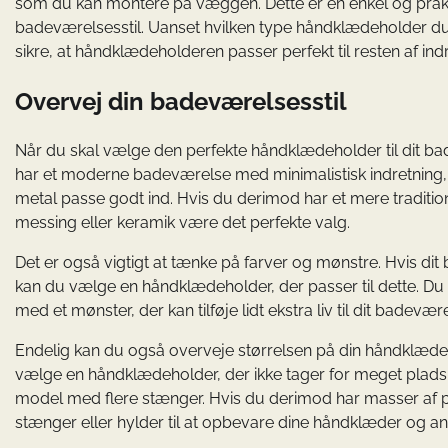
som du kan montere på væggen. Dette er en enkel og praktis
badeværelsesstil. Uanset hvilken type håndklædeholder du v
sikre, at håndklædeholderen passer perfekt til resten af ind
Overvej din badeværelsesstil
Når du skal vælge den perfekte håndklædeholder til dit bad
har et moderne badeværelse med minimalistisk indretning, vi
metal passe godt ind. Hvis du derimod har et mere traditi
messing eller keramik være det perfekte valg.
Det er også vigtigt at tænke på farver og mønstre. Hvis di
kan du vælge en håndklædeholder, der passer til dette. Du
med et mønster, der kan tilføje lidt ekstra liv til dit badevær
Endelig kan du også overveje størrelsen på din håndklædeho
vælge en håndklædeholder, der ikke tager for meget plads
model med flere stænger. Hvis du derimod har masser af p
stænger eller hylder til at opbevare dine håndklæder og an