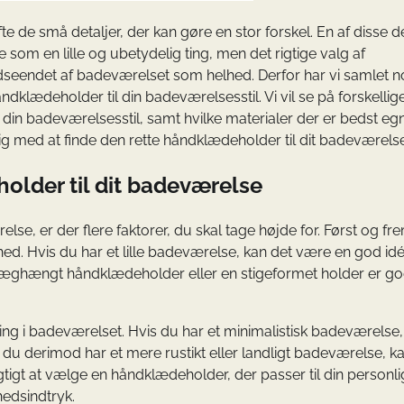
e de små detaljer, der kan gøre en stor forskel. En af disse de
 som en lille og ubetydelig ting, men det rigtige valg af
dseendet af badeværelset som helhed. Derfor har vi samlet n
ndklædeholder til din badeværelsesstil. Vi vil se på forskellig
din badeværelsesstil, samt hvilke materialer der er bedst egne
 med at finde den rette håndklædeholder til dit badeværelse
older til dit badeværelse
lse, er der flere faktorer, du skal tage højde for. Først og f
ghed. Hvis du har et lille badeværelse, kan det være en god idé
 væghængt håndklædeholder eller en stigeformet holder er g
tning i badeværelset. Hvis du har et minimalistisk badeværelse
 du derimod har et mere rustikt eller landligt badeværelse, k
tigt at vælge en håndklædeholder, der passer til din personlig
hedsindtryk.