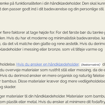
t tænke på funktionaliteten i din håndklædeholder. Den skal kun
den passer godt ind i dit badeværelse og din personlige stil.
 flere faktorer at tage højde for. For det første bør du tænke 
l den. Hvis du har et moderne og minimalistisk badeværelse, k
g, da det vil matche den glatte og rene æstetik. Hvis du derim
lædeholder i messing eller bronze, som vil tilføje varme og
eholdelse.
Hvis du ønsker en håndklædeholder,
d
u overveje materialer som rustfrit stål eller messing, da de 
vis du derimod ønsker en mere organisk og naturlig følelse 
r bambus. Disse materialer kræver dog mere vedligeholdels
og skader.
er materialer til din håndklædeholder. Materialer som bamb
m plastik eller metal. Hvis du ønsker at minimere dit fodaftr