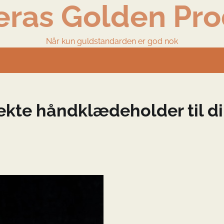
eras Golden Pro
Når kun guldstandarden er god nok
kte håndklædeholder til d