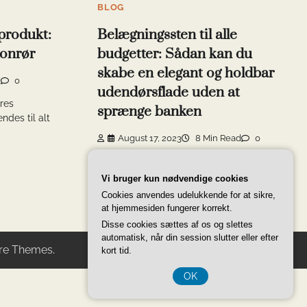
BLOG
 produkt:
Belægningssten til alle
tonrør
budgetter: Sådan kan du
skabe en elegant og holdbar
d
0
udendørsflade uden at
ores
sprænge banken
ndes til alt
August 17, 2023
8 Min Read
0
I dag er mange mennesker interesserede i
at gøre deres udendørsområder mere
Vi bruger kun nødvendige cookies
attraktive og funktionelle. […]
Cookies anvendes udelukkende for at sikre,
at hjemmesiden fungerer korrekt.
Disse cookies sættes af os og slettes
automatisk, når din session slutter eller efter
re Themes
.
kort tid.
OK