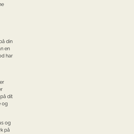
ne
på din
an en
od har
er
er
på dit
e og
us og
yk på