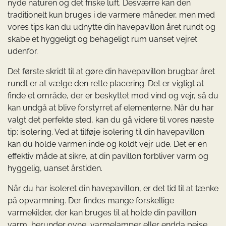
nyde naturen og det friske luft. Desværre kan den
traditionelt kun bruges i de varmere måneder, men med
vores tips kan du udnytte din havepavillon året rundt og
skabe et hyggeligt og behageligt rum uanset vejret
udenfor.
Det første skridt til at gøre din havepavillon brugbar året
rundt er at vælge den rette placering. Det er vigtigt at
finde et område, der er beskyttet mod vind og vejr, så du
kan undgå at blive forstyrret af elementerne. Når du har
valgt det perfekte sted, kan du gå videre til vores næste
tip: isolering. Ved at tilføje isolering til din havepavillon
kan du holde varmen inde og koldt vejr ude. Det er en
effektiv måde at sikre, at din pavillon forbliver varm og
hyggelig, uanset årstiden.
Når du har isoleret din havepavillon, er det tid til at tænke
på opvarmning. Der findes mange forskellige
varmekilder, der kan bruges til at holde din pavillon
varm, herunder ovne, varmelamper eller endda pejse.