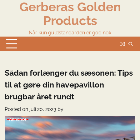
Gerberas Golden
Skip
to
Products
content
Når kun guldstandarden er god nok
Sådan forlænger du sæsonen: Tips
til at gøre din havepavillon
brugbar året rundt
Posted on
juli 20, 2023
by
Annonce