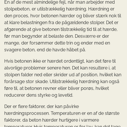
En af de mest almindelige fejl, når man arbejder med
stolpebeton, er utilstrækkelig hærdning. Hærdning er
den proces, hvor betonen hærder og bliver stærk nok til
at klare belastningen fra de pågældende stolper. Det er
afgørende at give betonen tilstrækkelig tid til at hærde,
før man begynder at belaste den. Desværre er der
mange, der forsømmer dette trin og ender med en
svagere beton, end de havde håbet på.
Hvis betonen ikke er hærdet ordentligt, kan det føre til
alvorlige problemer senere hen. Det kan resultere i, at
stolpen falder ned eller skrider ud af position, hvilket kan
forårsage stor skade. Utilstrækkelig hærdning kan også
føre til, at betonen revner eller bliver porøs, hvilket
reducerer dens styrke og levetid.
Der er flere faktorer, der kan påvirke
hærdningsprocessen. Temperaturen er en af de største
faktorer, da beton hærder hurtigere i varmere
temperaturer. Hvis temperaturen er for lav, kan det tage