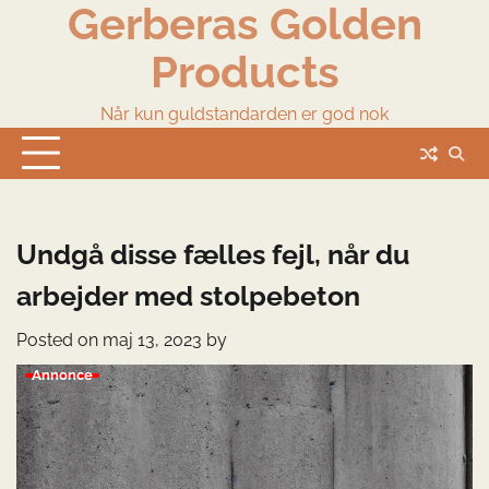
Gerberas Golden
Skip
to
Products
content
Når kun guldstandarden er god nok
Undgå disse fælles fejl, når du
arbejder med stolpebeton
Posted on
maj 13, 2023
by
Annonce