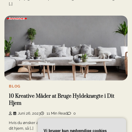
[…]
Annonce
BLOG
10 Kreative Måder at Bruge Hyldeknægte i Dit
Hjem
Juni 26, 2023
11 Min Read
0
Hvis du ønsker at tilføje et strejf af kreativitet og funktionalitet til
dit hjem, så […]
Vi bruger kun nødvendige cookies