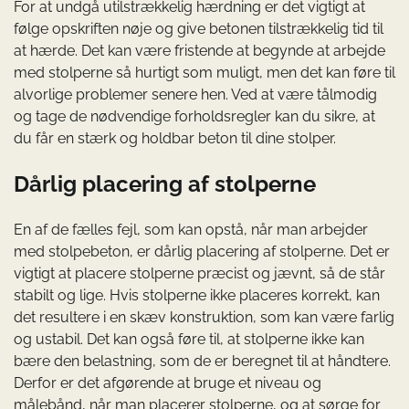
For at undgå utilstrækkelig hærdning er det vigtigt at
følge opskriften nøje og give betonen tilstrækkelig tid til
at hærde. Det kan være fristende at begynde at arbejde
med stolperne så hurtigt som muligt, men det kan føre til
alvorlige problemer senere hen. Ved at være tålmodig
og tage de nødvendige forholdsregler kan du sikre, at
du får en stærk og holdbar beton til dine stolper.
Dårlig placering af stolperne
En af de fælles fejl, som kan opstå, når man arbejder
med stolpebeton, er dårlig placering af stolperne. Det er
vigtigt at placere stolperne præcist og jævnt, så de står
stabilt og lige. Hvis stolperne ikke placeres korrekt, kan
det resultere i en skæv konstruktion, som kan være farlig
og ustabil. Det kan også føre til, at stolperne ikke kan
bære den belastning, som de er beregnet til at håndtere.
Derfor er det afgørende at bruge et niveau og
målebånd, når man placerer stolperne, og at sørge for